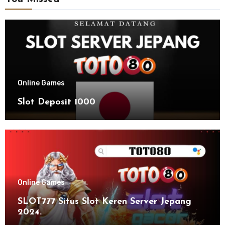
Online Games
Slot Deposit 1000
Online Games
SLOT777 Situs Slot Keren Server Jepang
2024.