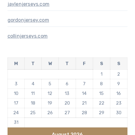
jaylenjerseys.com
gordonjersey.com
collinjerseys.com
M
T
W
T
F
S
S
1
2
3
4
5
6
7
8
9
10
11
12
13
14
15
16
17
18
19
20
21
22
23
24
25
26
27
28
29
30
31
August 2026