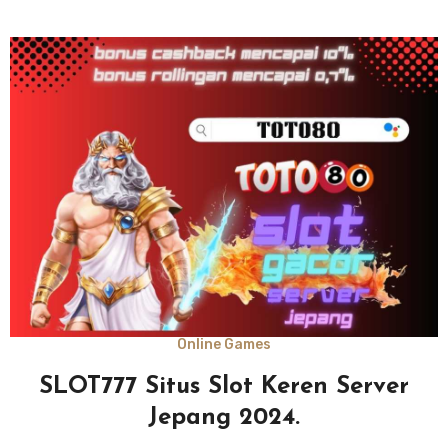
Online Games
SLOT777 Situs Slot Keren Server
Jepang 2024.