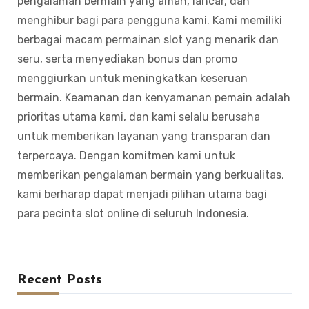
pengalaman bermain yang aman, lancar, dan
menghibur bagi para pengguna kami. Kami memiliki
berbagai macam permainan slot yang menarik dan
seru, serta menyediakan bonus dan promo
menggiurkan untuk meningkatkan keseruan
bermain. Keamanan dan kenyamanan pemain adalah
prioritas utama kami, dan kami selalu berusaha
untuk memberikan layanan yang transparan dan
terpercaya. Dengan komitmen kami untuk
memberikan pengalaman bermain yang berkualitas,
kami berharap dapat menjadi pilihan utama bagi
para pecinta slot online di seluruh Indonesia.
Recent Posts